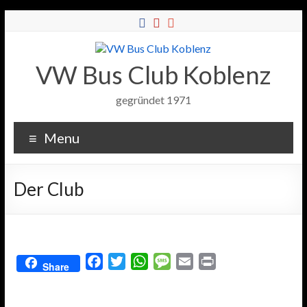
VW Bus Club Koblenz
gegründet 1971
Menu
Der Club
F
T
W
M
E
P
Share
a
w
h
e
m
r
c
i
a
s
a
i