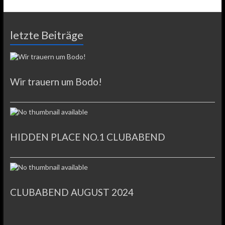
e
t
t
s
i
n
b
t
s
a
l
t
o
e
A
g
letzte Beiträge
o
r
p
e
k
p
Wir trauern um Bodo!
HIDDEN PLACE NO.1 CLUBABEND
CLUBABEND AUGUST 2024