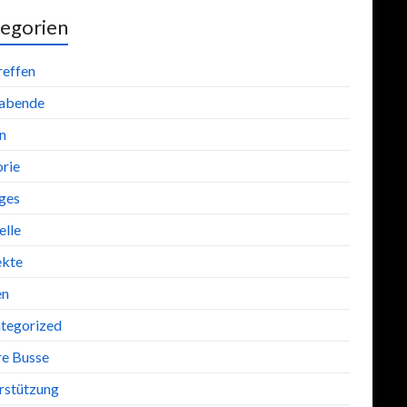
egorien
reffen
abende
n
orie
iges
lle
ekte
en
tegorized
re Busse
rstützung