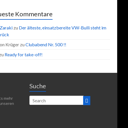
ueste Kommentare
 Zaraki
zu
Der älteste, einsatzbereite VW-Bulli steht im
rück
on Krüger
zu
Clubabend Nr. 500 !!
zu
Ready for take-off!
Suche
hts mehr
 unseren