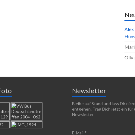
Ne
Alex
Huns
Mari
Olly
foto
Newsletter
Bleibe auf Stand und lass Dir nic
entgehen. Trag Dich jetzt ein für
Newsletter
E-Mail
*