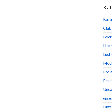
Kat
Bust
Club
Feier
Hist
Lust
Mode
Proj
Reis
Unca
unse
Unte