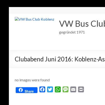
VW Bus Clu
gegründet 1971
Clubabend Juni 2016: Koblenz-As
no images were found
F
T
W
M
E
P
Share
a
w
h
e
m
r
c
i
a
s
a
i