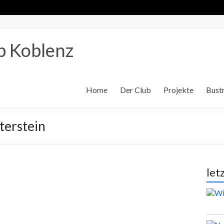
b Koblenz
Home
Der Club
Projekte
Bustr
terstein
let