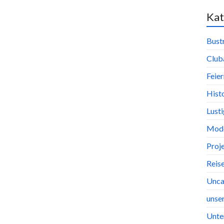
Kat
Bust
Club
Feier
Hist
Lust
Mode
Proj
Reis
Unca
unse
Unte