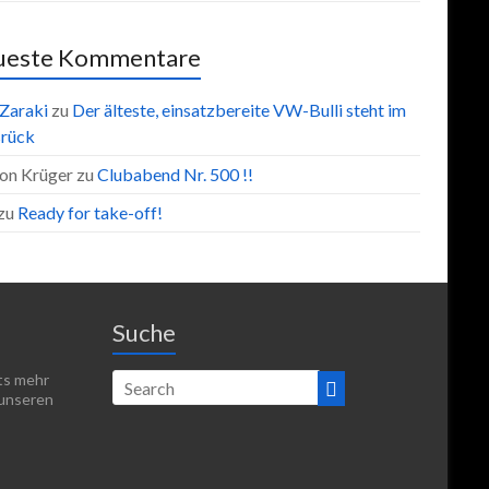
ueste Kommentare
 Zaraki
zu
Der älteste, einsatzbereite VW-Bulli steht im
rück
on Krüger
zu
Clubabend Nr. 500 !!
zu
Ready for take-off!
Suche
hts mehr
 unseren