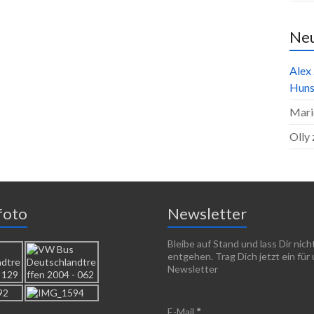
Ne
Alex
Huns
Mari
Olly
foto
Newsletter
Bleibe auf Stand und lass Dir nic
entgehen. Trag Dich jetzt ein für
Newsletter
E-Mail
*