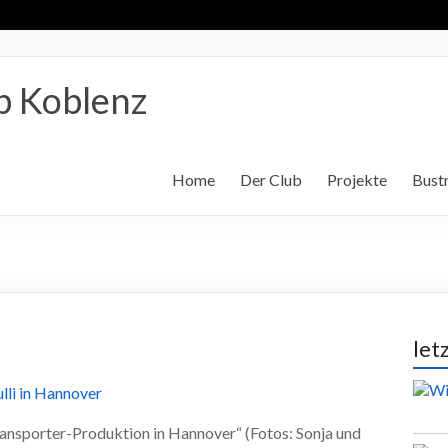
b Koblenz
Home
Der Club
Projekte
Bustr
let
ansporter-Produktion in Hannover“ (Fotos: Sonja und