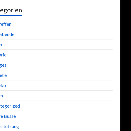
egorien
reffen
abende
n
orie
iges
lle
ekte
en
tegorized
re Busse
rstützung