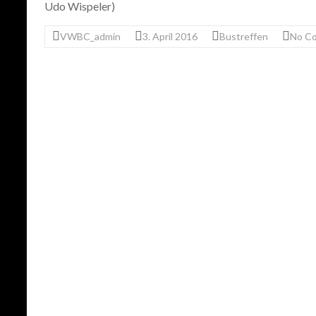
Udo Wispeler)
VWBC_admin
3. April 2016
Bustreffen
No C