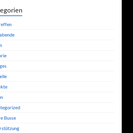
egorien
reffen
abende
n
orie
iges
lle
ekte
en
tegorized
re Busse
rstützung