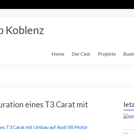
b Koblenz
Home
Der Club
Projekte
Bustr
uration eines T3 Carat mit
let