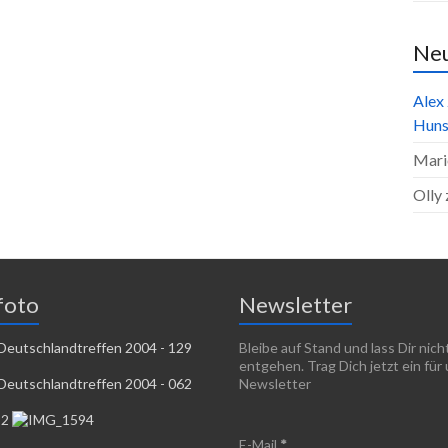
Ne
Alex
Huns
Mari
Olly
foto
Newsletter
Bleibe auf Stand und lass Dir nic
entgehen. Trag Dich jetzt ein für
Newsletter
E-Mail
*