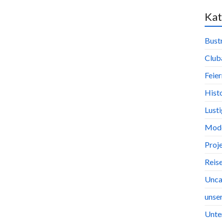
Kat
Bust
Club
Feier
Hist
Lust
Mode
Proj
Reis
Unca
unse
Unte