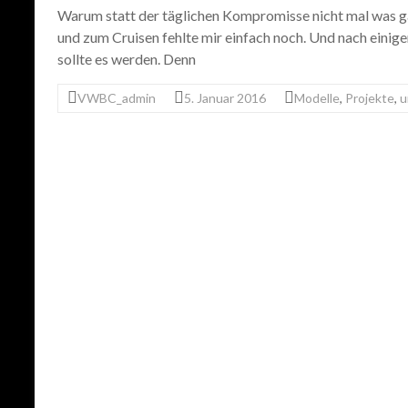
Warum statt der täglichen Kompromisse nicht mal was ga
und zum Cruisen fehlte mir einfach noch. Und nach einig
sollte es werden. Denn
VWBC_admin
5. Januar 2016
Modelle
,
Projekte
,
u