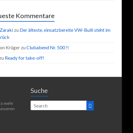
ueste Kommentare
 Zaraki
zu
Der älteste, einsatzbereite VW-Bulli steht im
rück
on Krüger
zu
Clubabend Nr. 500 !!
zu
Ready for take-off!
Suche
hts mehr
 unseren