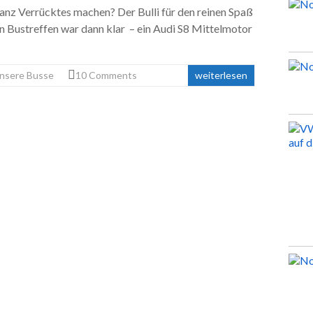
nz Verrücktes machen? Der Bulli für den reinen Spaß
en Bustreffen war dann klar – ein Audi S8 Mittelmotor
nsere Busse
10 Comments
weiterlesen