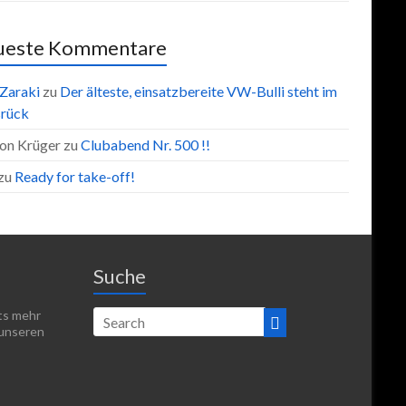
ueste Kommentare
 Zaraki
zu
Der älteste, einsatzbereite VW-Bulli steht im
rück
on Krüger
zu
Clubabend Nr. 500 !!
zu
Ready for take-off!
Suche
hts mehr
 unseren