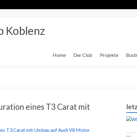
b Koblenz
Home
Der Club
Projekte
Bustr
uration eines T3 Carat mit
let