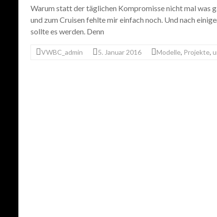
Warum statt der täglichen Kompromisse nicht mal was ga
und zum Cruisen fehlte mir einfach noch. Und nach einig
sollte es werden. Denn
VWBC_admin
5. Januar 2016
Modelle
,
Projekte
,
u