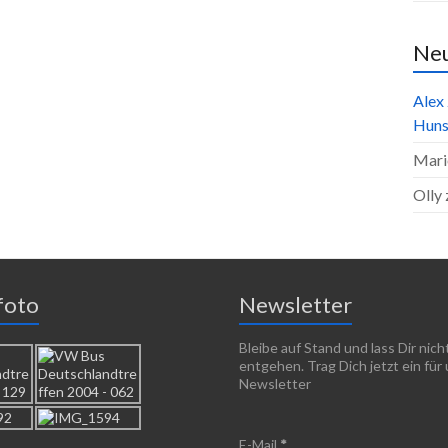
Ne
Alex
Huns
Mari
Olly
foto
Newsletter
Bleibe auf Stand und lass Dir nic
entgehen. Trag Dich jetzt ein für
Newsletter
E-Mail
*