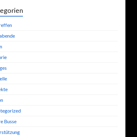
egorien
reffen
abende
n
orie
iges
lle
ekte
en
tegorized
re Busse
rstützung