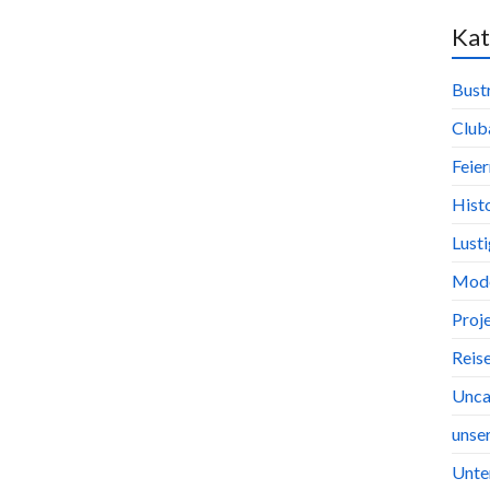
Kat
Bust
Club
Feier
Hist
Lust
Mode
Proj
Reis
Unca
unse
Unte