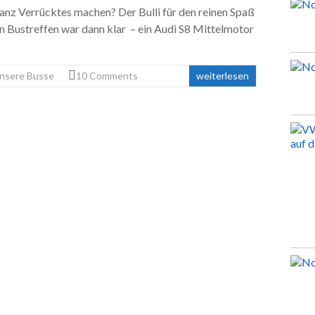
nz Verrücktes machen? Der Bulli für den reinen Spaß
en Bustreffen war dann klar – ein Audi S8 Mittelmotor
nsere Busse
10 Comments
weiterlesen