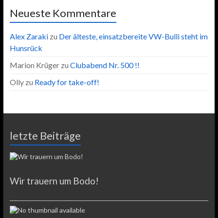
Neueste Kommentare
Alex Zaraki
zu
Der älteste, einsatzbereite VW-Bulli steht im
Hunsrück
Marion Krüger
zu
Clubabend Nr. 500 !!
Olly
zu
Ready for take-off!
letzte Beiträge
Wir trauern um Bodo!