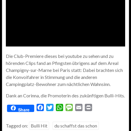
Die Club-Premiere dieses bei youtube zu sehen und zu
hörenden Clips fand an Pfingsten übrigens auf dem Areal
Champigny-sur-Marne bei Paris statt: Dabei brachten sich
die Konvoifahrer in Stimmung und die anderen
Campingplatz-Bewohner zum nächtlichen Wahnsinn.
Dank an Corinna, die Promoterin des zukünftigen Bulli-Hits.
F
T
W
M
E
P
Share
a
w
h
e
m
r
c
i
a
s
a
i
Tagged on:
Bulli Hit
du schaffst das schon
e
t
t
s
i
n