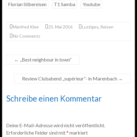
Florian Silbereisen
T1 Samba
Youtube
b
t
s
a
l
t
o
e
A
g
o
r
p
e
Manfred Klee
25. Mai 2016
Lustiges
,
Reisen
k
p
No Comments
←
„Best neighbour in town“
Review Clubabend „supérieur“- in Marenbach
→
Schreibe einen Kommentar
Deine E-Mail-Adresse wird nicht veröffentlicht.
Erforderliche Felder sind mit
*
markiert