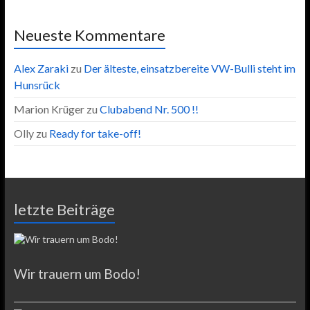
Neueste Kommentare
Alex Zaraki
zu
Der älteste, einsatzbereite VW-Bulli steht im
Hunsrück
Marion Krüger
zu
Clubabend Nr. 500 !!
Olly
zu
Ready for take-off!
letzte Beiträge
Wir trauern um Bodo!