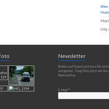
Alex
Huns
Mari
Olly
foto
Newsletter
Bleibe auf Stand und lass Dir nic
entgehen. Trag Dich jetzt ein für
Newsletter
E-Mail
*