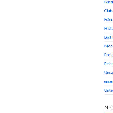
Bust
Club
Feier
Hist
Lust
Mode
Proj
Reis
Unca
unse
Unte
Ne