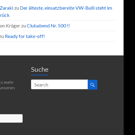
 Zaraki
zu
Der älteste, einsatzbereite VW-Bulli steht im
rück
on Krüger
zu
Clubabend Nr. 500 !!
zu
Ready for take-off!
Suche
hts mehr
 unseren