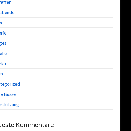
reffen
abende
n
orie
iges
lle
ekte
en
tegorized
re Busse
rstützung
ueste Kommentare