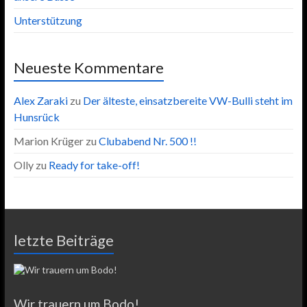
Unterstützung
Neueste Kommentare
Alex Zaraki
zu
Der älteste, einsatzbereite VW-Bulli steht im
Hunsrück
Marion Krüger
zu
Clubabend Nr. 500 !!
Olly
zu
Ready for take-off!
letzte Beiträge
Wir trauern um Bodo!