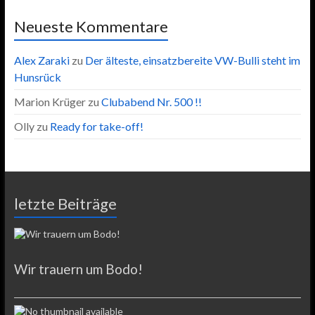
Neueste Kommentare
Alex Zaraki
zu
Der älteste, einsatzbereite VW-Bulli steht im
Hunsrück
Marion Krüger
zu
Clubabend Nr. 500 !!
Olly
zu
Ready for take-off!
letzte Beiträge
Wir trauern um Bodo!