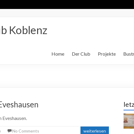
b Koblenz
Home
Der Club
Projekte
Bustr
 Eveshausen
let
n Eveshausen.
e
No Comments
weiterlesen