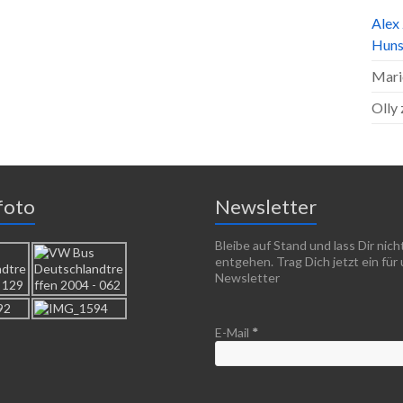
Alex
Huns
Mari
Olly
foto
Newsletter
Bleibe auf Stand und lass Dir nic
entgehen. Trag Dich jetzt ein für
Newsletter
E-Mail
*