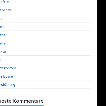
reffen
abende
n
orie
iges
lle
ekte
en
tegorized
re Busse
rstützung
ueste Kommentare