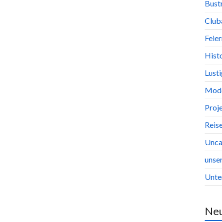
Bust
Club
Feier
Hist
Lust
Mode
Proj
Reis
Unca
unse
Unte
Ne