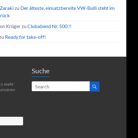
 Zaraki
zu
Der älteste, einsatzbereite VW-Bulli steht im
rück
on Krüger
zu
Clubabend Nr. 500 !!
zu
Ready for take-off!
Suche
hts mehr
 unseren