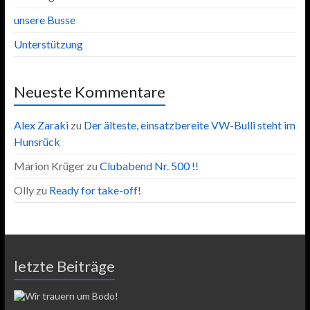
unsere Busse
Unterstützung
Neueste Kommentare
Alex Zaraki
zu
Der älteste, einsatzbereite VW-Bulli steht im
Hunsrück
Marion Krüger
zu
Clubabend Nr. 500 !!
Olly
zu
Ready for take-off!
letzte Beiträge