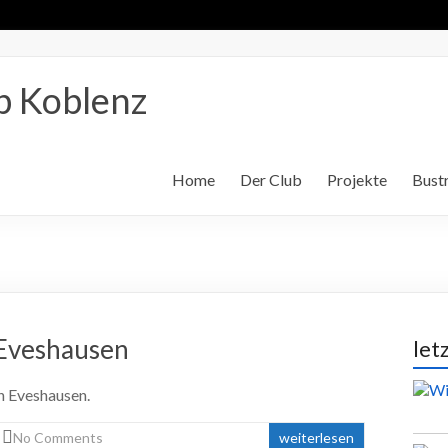
b Koblenz
Home
Der Club
Projekte
Bustr
 Eveshausen
let
n Eveshausen.
No Comments
weiterlesen