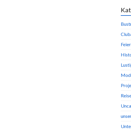
Kat
Bust
Club
Feier
Hist
Lust
Mode
Proj
Reis
Unca
unse
Unte