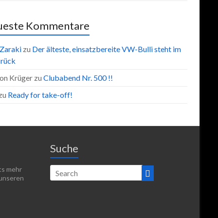
ueste Kommentare
 Zaraki
zu
Der älteste, einsatzbereite VW-Bulli steht im
rück
on Krüger
zu
Clubabend Nr. 500 !!
zu
Ready for take-off!
Suche
hts mehr
 unseren