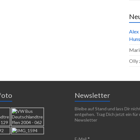
Ne
Alex
Huns
Mari
Olly
foto
Newsletter
Bleibe auf Stand und lass Dir nic
entgehen. Trag Dich jetzt ein für
Newsletter
E-Mail
*