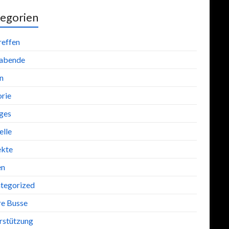
egorien
reffen
abende
n
orie
iges
lle
ekte
en
tegorized
re Busse
rstützung