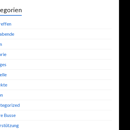
egorien
reffen
abende
n
orie
iges
lle
ekte
en
tegorized
re Busse
rstützung