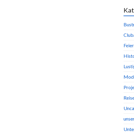
Kat
Bust
Club
Feier
Hist
Lust
Mode
Proj
Reis
Unca
unse
Unte