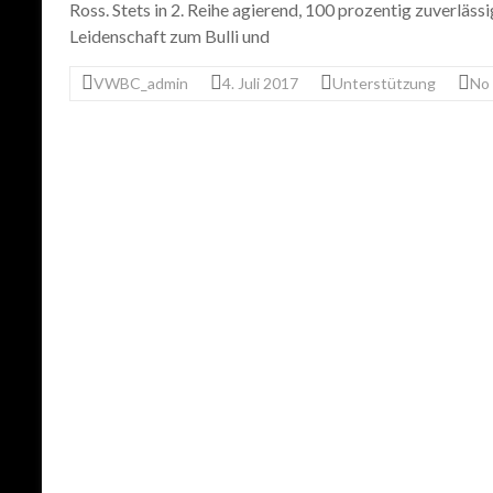
Ross. Stets in 2. Reihe agierend, 100 prozentig zuverlässig
Leidenschaft zum Bulli und
VWBC_admin
4. Juli 2017
Unterstützung
No