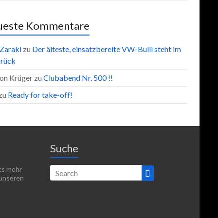
ueste Kommentare
 Zaraki
zu
Der älteste, einsatzbereite VW-Bulli steht im
rück
on Krüger
zu
Clubabend Nr. 500 !!
zu
Ready for take-off!
Suche
hts mehr
 unseren