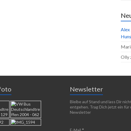
Ne
Alex
Huns
Mari
Olly
foto
Newsletter
Bleibe auf Stand und lass Dir nic
entgehen. Trag Dich jetzt ein für
Newsletter
E-Mail
*