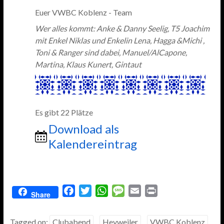
Euer VWBC Koblenz - Team
Wer alles kommt: Anke & Danny Seelig, T5 Joachim
mit Enkel Niklas und Enkelin Lena, Hagga &Michi ,
Toni & Ranger sind dabei, Manuel/AlCapone,
Martina, Klaus Kunert, Gintaut
Es gibt 22 Plätze
Download als
Kalendereintrag
F
T
W
M
E
P
Share
a
w
h
e
m
r
c
i
a
s
a
i
Tagged on:
Clubabend
Heyweiler
VWBC Koblenz