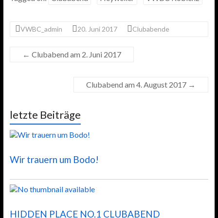
e
t
t
s
i
n
b
t
s
a
l
t
o
e
A
g
VWBC_admin
20. Juni 2017
Clubabende
o
r
p
e
k
p
←
Clubabend am 2. Juni 2017
Clubabend am 4. August 2017
→
letzte Beiträge
Wir trauern um Bodo!
HIDDEN PLACE NO.1 CLUBABEND