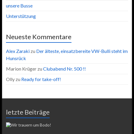
unsere Busse
Unterstützung
Neueste Kommentare
Alex Zaraki
zu
Der älteste, einsatzbereite VW-Bulli steht im
Hunsrück
Marion Krüger
zu
Clubabend Nr. 500 !!
Olly
zu
Ready for take-off!
letzte Beiträge