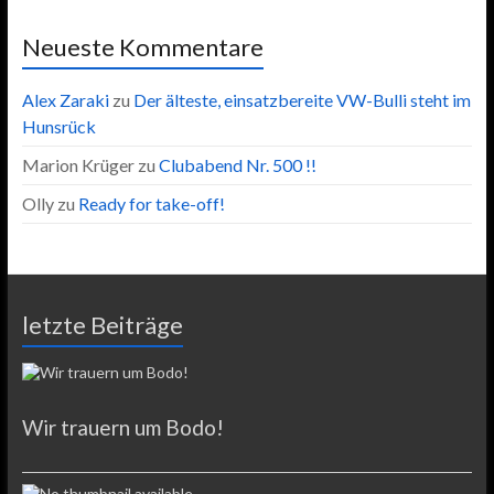
Neueste Kommentare
Alex Zaraki
zu
Der älteste, einsatzbereite VW-Bulli steht im
Hunsrück
Marion Krüger
zu
Clubabend Nr. 500 !!
Olly
zu
Ready for take-off!
letzte Beiträge
Wir trauern um Bodo!