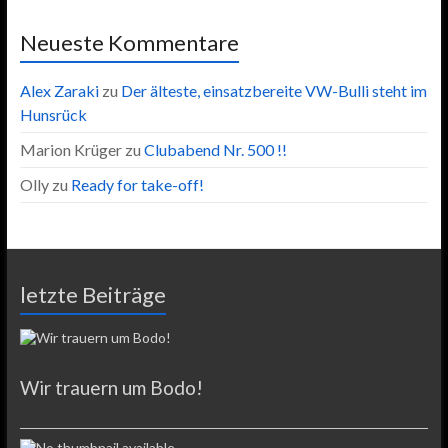
Neueste Kommentare
Alex Zaraki
zu
Der älteste, einsatzbereite VW-Bulli steht im
Hunsrück
Marion Krüger
zu
Clubabend Nr. 500 !!
Olly
zu
Ready for take-off!
letzte Beiträge
Wir trauern um Bodo!