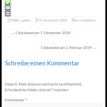
c
w
W
e
i
h
M
b
t
a
e
E
o
t
t
s
m
P
VWBC_admin
19. Dezember 2018
No Comments
o
e
s
s
a
r
k
r
A
a
i
i
←
Clubabend am 7. Dezember 2018
p
g
l
n
p
e
t
Clubabend am 1. Februar 2019
→
Schreibe einen Kommentar
Deine E-Mail-Adresse wird nicht veröffentlicht.
Erforderliche Felder sind mit
*
markiert
Kommentar
*