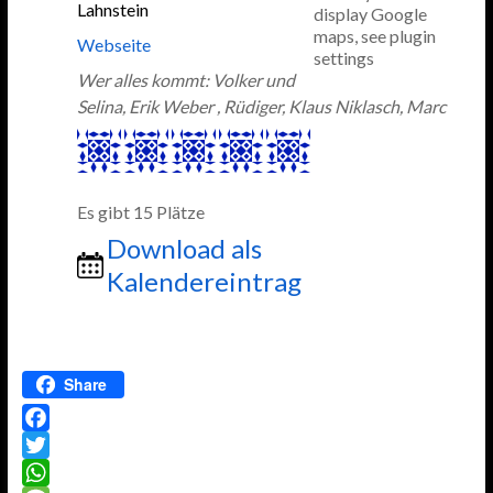
Lahnstein
display Google
maps, see plugin
Webseite
settings
Wer alles kommt: Volker und
Selina, Erik Weber , Rüdiger, Klaus Niklasch, Marc
Es gibt 15 Plätze
Download als
Kalendereintrag
Share
F
a
T