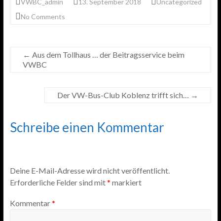
VWBC_admin
13. September 2018
Uncategorized
o
r
p
e
No Comments
k
p
←
Aus dem Tollhaus … der Beitragsservice beim
VWBC
Der VW-Bus-Club Koblenz trifft sich …
→
Schreibe einen Kommentar
Deine E-Mail-Adresse wird nicht veröffentlicht.
Erforderliche Felder sind mit
*
markiert
Kommentar
*