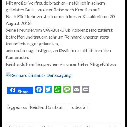
Mit großer Vorfreude brach er – natürlich in seinem
geliebten Bulli – zu einer Reise nach Kroatien auf.
Nach Rückkehr verstarb er nach kurzer Krankheit am 20.
August 2018.
Seine Freunde vom VW-Bus-Club Koblenz sind zutiefst
betroffen und trauern sehr um Reinhard, unseren stets
freundlichen, gut gelaunten,
unternehmungslustigen, verlässlichen und hilfsbereiten
Kameraden.
Reinhards Familie sprechen wir unser tiefes Mitgefühl aus.
F
T
W
M
E
P
Share
a
w
h
e
m
r
c
i
a
s
a
i
Tagged on:
Reinhard Gintaut
Todesfall
e
t
t
s
i
n
b
t
s
a
l
t
o
e
A
g