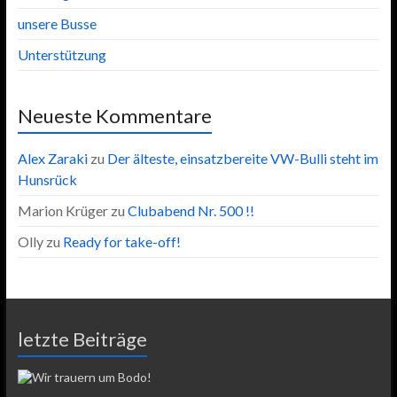
unsere Busse
Unterstützung
Neueste Kommentare
Alex Zaraki
zu
Der älteste, einsatzbereite VW-Bulli steht im
Hunsrück
Marion Krüger
zu
Clubabend Nr. 500 !!
Olly
zu
Ready for take-off!
letzte Beiträge