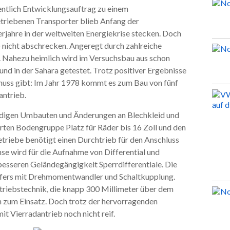
entlich Entwicklungsauftrag zu einem
etriebenen Transporter blieb Anfang der
erjahre in der weltweiten Energiekrise stecken. Doch
nicht abschrecken. Angeregt durch zahlreiche
 Nahezu heimlich wird im Versuchsbau aus schon
nd in der Sahara getestet. Trotz positiver Ergebnisse
tschuss gibt: Im Jahr 1978 kommt es zum Bau von fünf
antrieb.
endigen Umbauten und Änderungen an Blechkleid und
rten Bodengruppe Platz für Räder bis 16 Zoll und den
riebe benötigt einen Durchtrieb für den Anschluss
se wird für die Aufnahme von Differential und
besseren Geländegängigkeit Sperrdifferentiale. Die
fers mit Drehmomentwandler und Schaltkupplung.
iebstechnik, die knapp 300 Millimeter über dem
 zum Einsatz. Doch trotz der hervorragenden
it Vierradantrieb noch nicht reif.