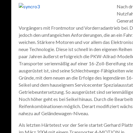
Nach dr
Nutzfah
Generat
Vorgängers mit Frontmotor und Vorderradantrieb bei. D
jedoch den umfangeichen Anforderungen, die an ein Fahr
weichen. Stärkere Motoren und vor allem das Elektronis
neue Technologie. Diese ist schnell in den eigenen Reihe
paar Jahren äußerst erfolgreich die PKW-Allrad-Modell
Transporter serienmäßig auf einer 16-Zoll-Bereifung s
ausgerüstet ist, sind seine Schlechtwege-Fähigkeiten wie
Gründe, mit dem neuen an die Erfolge des legendären 1
Seikel und dem hauseignem Servicecenter Spezialausst
Getriebeuntersetzung. So ausgerüstet sind serienmäßige
Noch höher geht es bei Seikel hinaus. Durch die Bearbei
Reifenkombinationen möglich. Derart modifiziert wächst 
nahezu auf Geländewagen-Niveau.
Als letzten Härtetest vor der Serie startet Gerhard Platt
im März 2004 mit einem Transporter 4-MOTION in