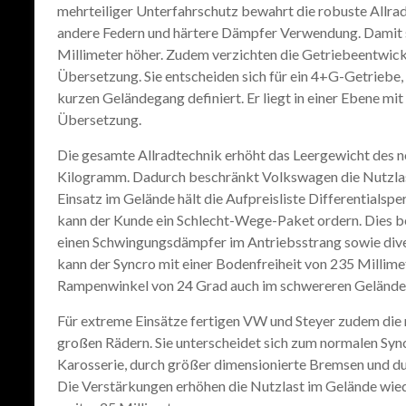
mehrteiliger Unterfahrschutz bewahrt die robuste Allra
andere Federn und härtere Dämpfer Verwendung. Damit s
Millimeter höher. Zudem verzichten die Getriebeentwickl
Übersetzung. Sie entscheiden sich für ein 4+G-Getriebe, 
kurzen Geländegang definiert. Er liegt in einer Ebene m
Übersetzung.
Die gesamte Allradtechnik erhöht das Leergewicht des 
Kilogramm. Dadurch beschränkt Volkswagen die Nutzlas
Einsatz im Gelände hält die Aufpreisliste Differentialsp
kann der Kunde ein Schlecht-Wege-Paket ordern. Dies b
einen Schwingungsdämpfer im Antriebsstrang sowie diver
kann der Syncro mit einer Bodenfreiheit von 235 Millim
Rampenwinkel von 24 Grad auch im schwereren Gelände
Für extreme Einsätze fertigen VW und Steyer zudem die m
großen Rädern. Sie unterscheidet sich zum normalen Sy
Karosserie, durch größer dimensionierte Bremsen und d
Die Verstärkungen erhöhen die Nutzlast im Gelände wied