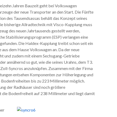
eizehn Jahren Bauzeit geht bei Volkswagen
rzeuge der neue Transporter an den Start. Die Fünfte
ion des Tausendsassas behält das Konzept seines
ie bisherige Allradtechnik mit Visco-Kupplung muss
zeug des neuen Jahrtausends gestellt werden,
che Stabilisierungsprogramm (ESP) verlangen eine
n gefunden. Die Haldex-Kupplung treibt schon seit ein
e aus dem Hause Volkswagen an. Da der neue
teht und zudem mit einem Sechsgang-Getriebe
der annähernd so gut, wie die seines Urahns, dem T3.
6-Zoll-Syncros anzuknüpfen. Zusammen mit der Firma
attungen entsehen Komponenten zur Höherlegung und
 Bodenfreiheiten bis zu 223 Millimeter möglich.
tung der Radhäuser sind noch größere
die Bodenfreiheit auf 238 Millimeter und liegt damit
ner