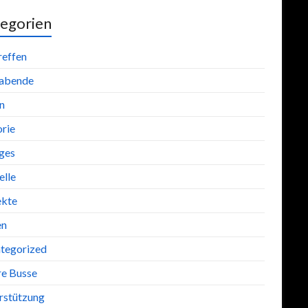
egorien
reffen
abende
n
orie
iges
lle
ekte
en
tegorized
re Busse
rstützung