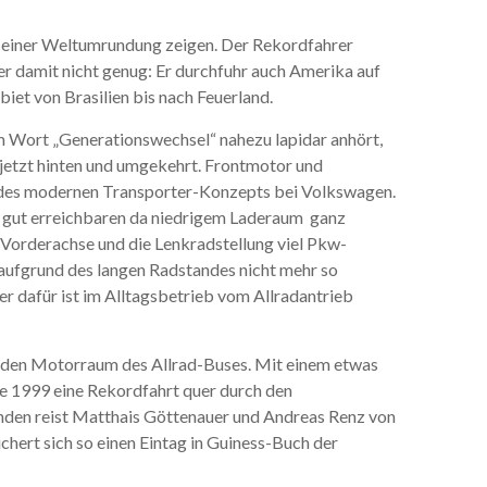
i einer Weltumrundung zeigen. Der Rekordfahrer
r damit nicht genug: Er durchfuhr auch Amerika auf
et von Brasilien bis nach Feuerland.
m Wort „Generationswechsel“ nahezu lapidar anhört,
 jetzt hinten und umgekehrt. Frontmotor und
e des modernen Transporter-Konzepts bei Volkswagen.
m gut erreichbaren da niedrigem Laderaum ganz
r Vorderachse und die Lenkradstellung viel Pkw-
t aufgrund des langen Radstandes nicht mehr so
er dafür ist im Alltagsbetrieb vom Allradantrieb
n den Motorraum des Allrad-Buses. Mit einem etwas
re 1999 eine Rekordfahrt quer durch den
unden reist Matthais Göttenauer und Andreas Renz von
chert sich so einen Eintag in Guiness-Buch der