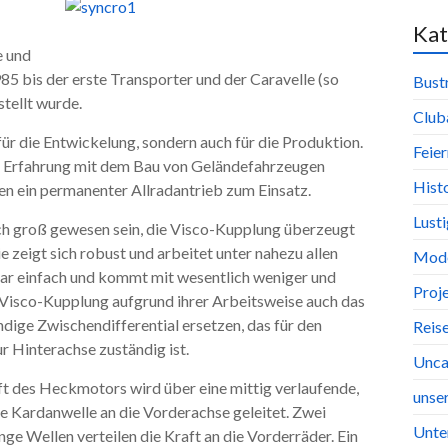
Kat
e und
85 bis der erste Transporter und der Caravelle (so
Bust
tellt wurde.
Club
für die Entwickelung, sondern auch für die Produktion.
Feier
e Erfahrung mit dem Bau von Geländefahrzeugen
Hist
n ein permanenter Allradantrieb zum Einsatz.
Lust
ch groß gewesen sein, die Visco-Kupplung überzeugt
ie zeigt sich robust und arbeitet unter nahezu allen
Mode
ar einfach und kommt mit wesentlich weniger und
Proj
 Visco-Kupplung aufgrund ihrer Arbeitsweise auch das
ige Zwischendifferential ersetzen, das für den
Reis
 Hinterachse zuständig ist.
Unca
ft des Heckmotors wird über eine mittig verlaufende,
unse
ge Kardanwelle an die Vorderachse geleitet. Zwei
Unte
nge Wellen verteilen die Kraft an die Vorderräder. Ein