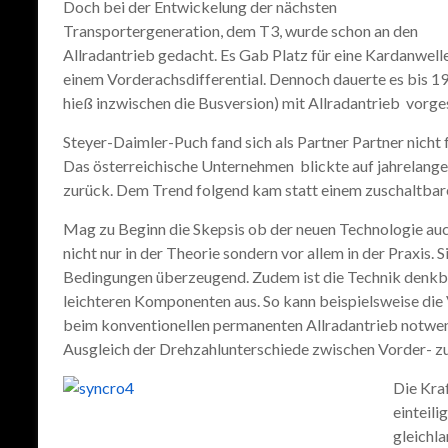
Doch bei der Entwickelung der nächsten
Transportergeneration, dem T3, wurde schon an den
Allradantrieb gedacht. Es Gab Platz für eine Kardanwell
einem Vorderachsdifferential. Dennoch dauerte es bis 19
hieß inzwischen die Busversion) mit Allradantrieb vorges
Steyer-Daimler-Puch fand sich als Partner Partner nicht 
Das österreichische Unternehmen blickte auf jahrelang
zurück. Dem Trend folgend kam statt einem zuschaltbare
Mag zu Beginn die Skepsis ob der neuen Technologie au
nicht nur in der Theorie sondern vor allem in der Praxis. S
Bedingungen überzeugend. Zudem ist die Technik denkb
leichteren Komponenten aus. So kann beispielsweise die
beim konventionellen permanenten Allradantrieb notwend
Ausgleich der Drehzahlunterschiede zwischen Vorder- zur
Die Kra
einteili
gleichla