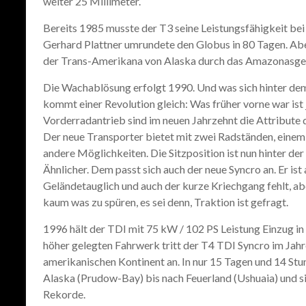
weiter 25 Millimeter.
Bereits 1985 musste der T3 seine Leistungsfähigkeit be
Gerhard Plattner umrundete den Globus in 80 Tagen. Abe
der Trans-Amerikana von Alaska durch das Amazonasgebi
Die Wachablösung erfolgt 1990. Und was sich hinter de
kommt einer Revolution gleich: Was früher vorne war ist
Vorderradantrieb sind im neuen Jahrzehnt die Attribut
Der neue Transporter bietet mit zwei Radständen, eine
andere Möglichkeiten. Die Sitzposition ist nun hinter de
Ähnlicher. Dem passt sich auch der neue Syncro an. Er is
Geländetauglich und auch der kurze Kriechgang fehlt, ab
kaum was zu spüren, es sei denn, Traktion ist gefragt.
1996 hält der TDI mit 75 kW / 102 PS Leistung Einzug i
höher gelegten Fahrwerk tritt der T4 TDI Syncro im Jah
amerikanischen Kontinent an. In nur 15 Tagen und 14 St
Alaska (Prudow-Bay) bis nach Feuerland (Ushuaia) und si
Rekorde.