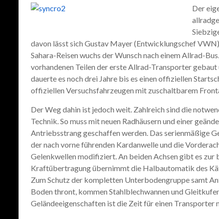
Der eig
allradg
Siebzig
davon lässt sich Gustav Mayer (Entwicklungschef VWN) 
Sahara-Reisen wuchs der Wunsch nach einem Allrad-Bus.
vorhandenen Teilen der erste Allrad-Transporter gebaut u
dauerte es noch drei Jahre bis es einen offiziellen Star
offiziellen Versuchsfahrzeugen mit zuschaltbarem Front
Der Weg dahin ist jedoch weit. Zahlreich sind die notw
Technik. So muss mit neuen Radhäusern und einer geände
Antriebsstrang geschaffen werden. Das serienmäßige Get
der nach vorne führenden Kardanwelle und die Vorderach
Gelenkwellen modifiziert. An beiden Achsen gibt es zur 
Kraftübertragung übernimmt die Halbautomatik des Kä
Zum Schutz der kompletten Unterbodengruppe samt Antr
Boden thront, kommen Stahlblechwannen und Gleitkufen
Geländeeigenschaften ist die Zeit für einen Transporter m