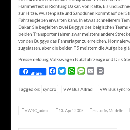
Hammerfest in Richtung Dakar. Von Kälte, Eis und Schne
zur Hitze, Wüstenpiste und Sanddünen kommt auf der Stre
Fahrzeugleben erwarten kann. In etwas schnellerem Tem
Dakar. Sie begleiten zwei Buggys des belgischen Teams 
beiden Transporter fahren zwar meistens andere Strecke
vor den Buggys das Fahrerlager zu erreichen. Normalerw
zugelassen, aber die beiden T5 meistern die Aufgabe gl
Pressemeldung Volkswagen Nutzfahrzeuge und Dirk Stie
F
T
W
M
E
P
Share
a
w
h
e
m
r
c
i
a
s
a
i
Tagged on:
syncro
VW Bus Allrad
VW Bus syncro
e
t
t
s
i
n
b
t
s
a
l
t
o
e
A
g
VWBC_admin
13. April 2005
Historie
,
Modelle
o
r
p
e
k
p