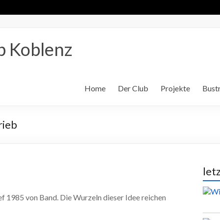
b Koblenz
Home
Der Club
Projekte
Bustr
rieb
let
ief 1985 von Band. Die Wurzeln dieser Idee reichen