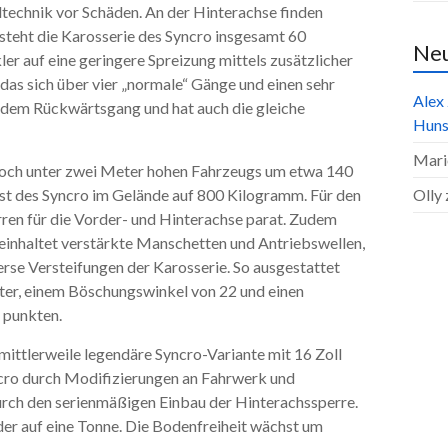
dtechnik vor Schäden. An der Hinterachse finden
teht die Karosserie des Syncro insgesamt 60
Ne
er auf eine geringere Spreizung mittels zusätzlicher
das sich über vier „normale“ Gänge und einen sehr
Alex
it dem Rückwärtsgang und hat auch die gleiche
Huns
Mari
noch unter zwei Meter hohen Fahrzeugs um etwa 140
t des Syncro im Gelände auf 800 Kilogramm. Für den
Olly
erren für die Vorder- und Hinterachse parat. Zudem
einhaltet verstärkte Manschetten und Antriebswellen,
se Versteifungen der Karosserie. So ausgestattet
eter, einem Böschungswinkel von 22 und einen
 punkten.
ittlerweile legendäre Syncro-Variante mit 16 Zoll
ncro durch Modifizierungen an Fahrwerk und
urch den serienmäßigen Einbau der Hinterachssperre.
er auf eine Tonne. Die Bodenfreiheit wächst um