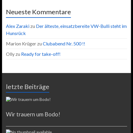
Neueste Kommentare
Alex Zaraki
zu
Der älteste, einsatzbereite VW-Bulli steht im
Hunsrück
Marion Krüger
zu
Clubabend Nr. 500 !!
Olly
zu
Ready for take-off!
letzte Beiträge
Wir trauern um Bodo!