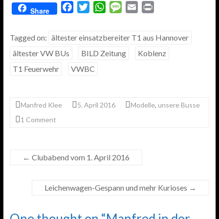
F
T
W
M
E
P
Share
a
w
h
e
m
r
c
i
a
s
a
i
Tagged on:
ältester einsatzbereiter T1 aus Hannover
e
t
t
s
i
n
ältester VW BUs
BILD Zeitung
Koblenz
b
t
s
a
l
t
o
e
A
g
T1 Feuerwehr
VWBC
o
r
p
e
k
p
Manfred Klee
5. April 2016
Modelle
,
unsere Busse
1 Comment
←
Clubabend vom 1. April 2016
Leichenwagen-Gespann und mehr Kurioses
→
One thought on “
Manfred in der