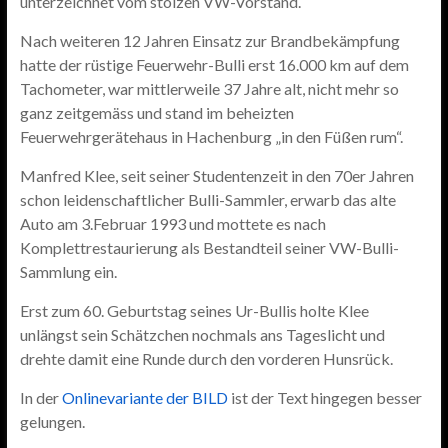
unterzeichnet vom stolzen VW-Vorstand.
Nach weiteren 12 Jahren Einsatz zur Brandbekämpfung
hatte der rüstige Feuerwehr-Bulli erst 16.000 km auf dem
Tachometer, war mittlerweile 37 Jahre alt, nicht mehr so
ganz zeitgemäss und stand im beheizten
Feuerwehrgerätehaus in Hachenburg „in den Füßen rum“.
Manfred Klee, seit seiner Studentenzeit in den 70er Jahren
schon leidenschaftlicher Bulli-Sammler, erwarb das alte
Auto am 3.Februar 1993 und mottete es nach
Komplettrestaurierung als Bestandteil seiner VW-Bulli-
Sammlung ein.
Erst zum 60. Geburtstag seines Ur-Bullis holte Klee
unlängst sein Schätzchen nochmals ans Tageslicht und
drehte damit eine Runde durch den vorderen Hunsrück.
In der
Onlinevariante der BILD
ist der Text hingegen besser
gelungen.