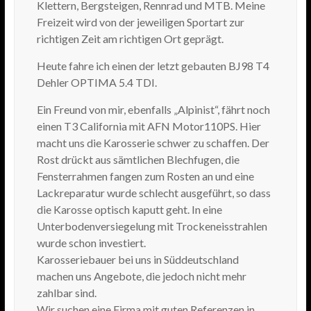
Klettern, Bergsteigen, Rennrad und MTB. Meine
Freizeit wird von der jeweiligen Sportart zur
richtigen Zeit am richtigen Ort geprägt.
Heute fahre ich einen der letzt gebauten BJ98 T4
Dehler OPTIMA 5.4 TDI.
Ein Freund von mir, ebenfalls „Alpinist“, fährt noch
einen T3 California mit AFN Motor110PS. Hier
macht uns die Karosserie schwer zu schaffen. Der
Rost drückt aus sämtlichen Blechfugen, die
Fensterrahmen fangen zum Rosten an und eine
Lackreparatur wurde schlecht ausgeführt, so dass
die Karosse optisch kaputt geht. In eine
Unterbodenversiegelung mit Trockeneisstrahlen
wurde schon investiert.
Karosseriebauer bei uns in Süddeutschland
machen uns Angebote, die jedoch nicht mehr
zahlbar sind.
Wir suchen eine Firma mit guten Referenzen in