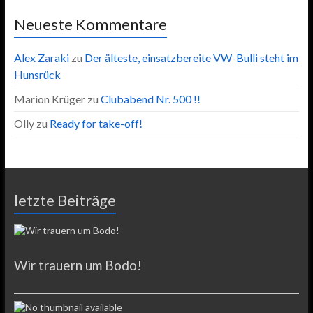
Neueste Kommentare
Alex Zaraki
zu
Der älteste, einsatzbereite VW-Bulli steht im
Hunsrück
Marion Krüger
zu
Clubabend Nr. 500 !!
Olly
zu
Ready for take-off!
letzte Beiträge
Wir trauern um Bodo!