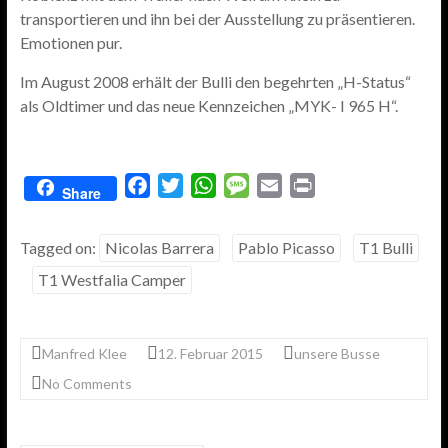
transportieren und ihn bei der Ausstellung zu präsentieren.
Emotionen pur.
Im August 2008 erhält der Bulli den begehrten „H-Status“
als Oldtimer und das neue Kennzeichen „MYK- I 965 H“.
F
T
W
M
E
P
Share
a
w
h
e
m
r
c
i
a
s
a
i
Tagged on:
Nicolas Barrera
Pablo Picasso
T1 Bulli
e
t
t
s
i
n
T1 Westfalia Camper
b
t
s
a
l
t
o
e
A
g
o
r
p
e
Manfred Klee
12. Februar 2015
unsere Busse
k
p
No Comments